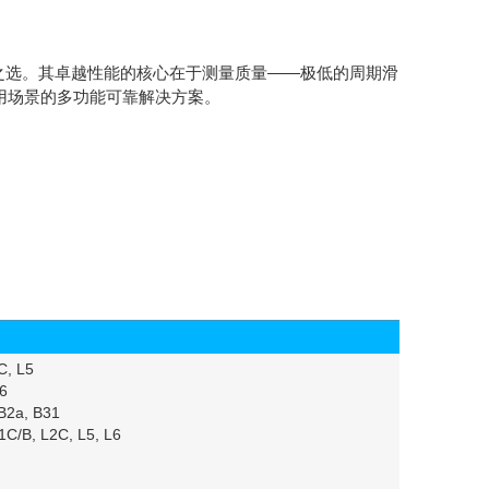
之选。其卓越性能的核心在于测量质量——极低的周期滑
应用场景的多功能可靠解决方案。
C, L5
6
B2a, B31
C/B, L2C, L5, L6