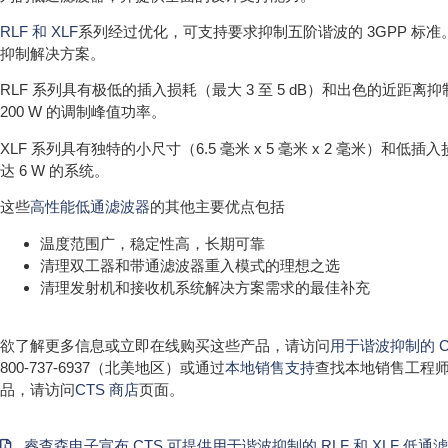
RLF 和 XLF
系列经过优化，可支持要求抑制五阶谐波的 3GPP 标
抑制解决方案。
RLF 系列具有极低的插入损耗（最大 3 至 5 dB）和出色的近距离
200 W 的调制峰值功率。
XLF 系列具有独特的小尺寸（6.5 毫米 x 5 毫米 x 2 毫米
达 6 W 的系统。
这些
高性能低通滤波器
的其他主要优点包括
温度范围广，稳定性高，长期可靠
清理双工器和带通滤波器重入模式的理想之选
清理发射机和接收机系统解决方案需求的最佳补充
欲了解更多信息或立即在线购买这些产品，请访问
用于谐波抑制的 CT
800-737-6937（北美地区）或通过
本地销售支持
查找本地销售工程师
品，请访问
CTS 商店
页面。
睿查森电子宣布 CTS 可提供用于谐波抑制的 RLF 和 XLF 低通滤波