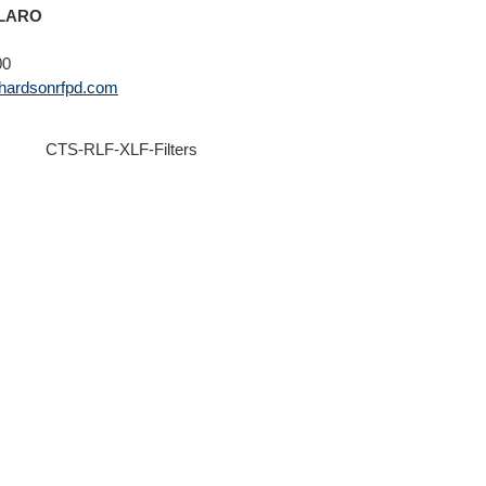
LLARO
00
chardsonrfpd.com