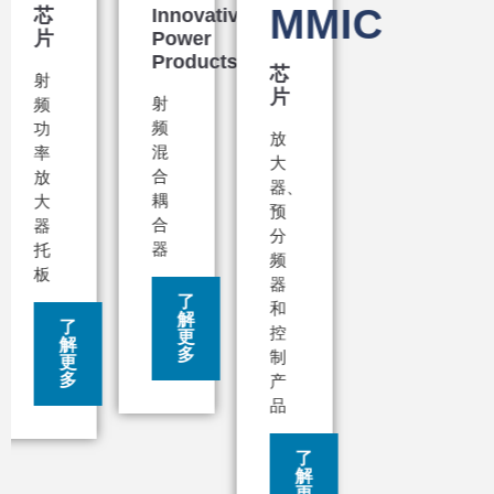
MMIC
ative
r
ucts
芯
片
放
大
器、
预
分
频
器
和
控
制
产
品
了
解
更