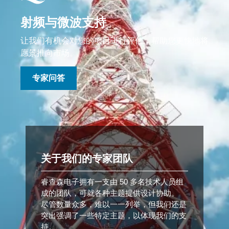
射频与微波支持
让我们有机会对您的项目进行评估，帮助您更快地将
愿景推向市场。
专家问答
关于我们的专家团队
睿查森电子拥有一支由 50 多名技术人员组
成的团队，可就各种主题提供设计协助。
尽管数量众多，难以一一列举，但我们还是
突出强调了一些特定主题，以体现我们的支
持。