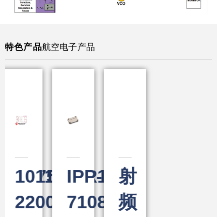
特色产品
航空电子产品
R1
-
P-
射
08
频