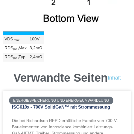
VDS
100V
,max
RDS
Max
3,2mΩ
(on)
RDS
Typ
2,4mΩ
(on)
Verwandte Seiten
Inhalt
ENERGIESPEICHERUNG UND ENERGIEUMWANDLUNG
ISG610x - 700V SolidGaN™ mit Strommessung
Die bei Richardson RFPD erhältliche Familie von 700-V-
Bauelementen von Innoscience kombiniert Leistungs-
GaN-HEMT, Treiber, Strommessung und andere