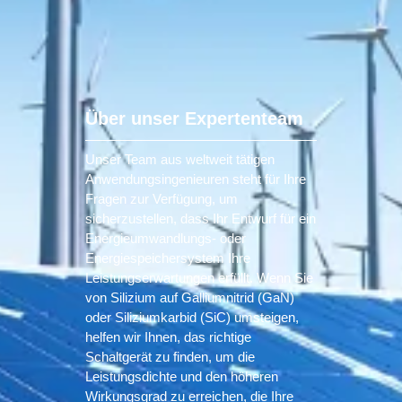
Über unser Expertenteam
Unser Team aus weltweit tätigen
Anwendungsingenieuren steht für Ihre
Fragen zur Verfügung, um
sicherzustellen, dass Ihr Entwurf für ein
Energieumwandlungs- oder
Energiespeichersystem Ihre
Leistungserwartungen erfüllt. Wenn Sie
von Silizium auf Galliumnitrid (GaN)
oder Siliziumkarbid (SiC) umsteigen,
helfen wir Ihnen, das richtige
Schaltgerät zu finden, um die
Leistungsdichte und den höheren
Wirkungsgrad zu erreichen, die Ihre