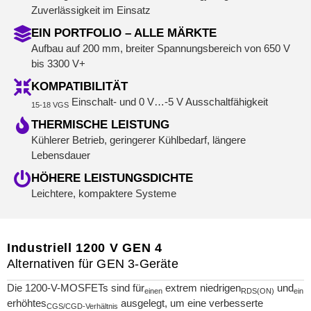
Zuverlässigkeit im Einsatz
EIN PORTFOLIO – ALLE MÄRKTE
Aufbau auf 200 mm, breiter Spannungsbereich von 650 V
bis 3300 V+
KOMPATIBILITÄT
Einschalt- und 0 V…-5 V Ausschaltfähigkeit
15-18 VGS
THERMISCHE LEISTUNG
Kühlerer Betrieb, geringerer Kühlbedarf, längere
Lebensdauer
HÖHERE LEISTUNGSDICHTE
Leichtere, kompaktere Systeme
Industriell 1200 V GEN 4
Alternativen für GEN 3-Geräte
Die 1200-V-MOSFETs sind für
extrem niedrigen
und
einen
RDS(ON)
ein
erhöhtes
ausgelegt, um eine verbesserte
CGS/CGD-Verhältnis