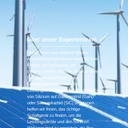
Über unser Expertenteam
Unser Team aus weltweit tätigen
Anwendungsingenieuren steht für Ihre
Fragen zur Verfügung, um
sicherzustellen, dass Ihr Entwurf für ein
Energieumwandlungs- oder
Energiespeichersystem Ihre
Leistungserwartungen erfüllt. Wenn Sie
von Silizium auf Galliumnitrid (GaN)
oder Siliziumkarbid (SiC) umsteigen,
helfen wir Ihnen, das richtige
Schaltgerät zu finden, um die
Leistungsdichte und den höheren
Wirkungsgrad zu erreichen, die Ihre