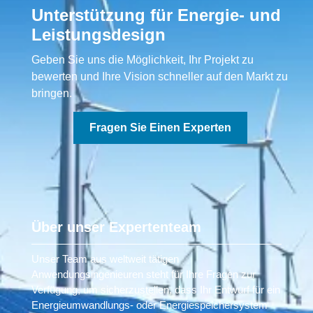
Unterstützung für Energie- und
Leistungsdesign
Geben Sie uns die Möglichkeit, Ihr Projekt zu
bewerten und Ihre Vision schneller auf den Markt zu
bringen.
Fragen Sie Einen Experten
Über unser Expertenteam
Unser Team aus weltweit tätigen
Anwendungsingenieuren steht für Ihre Fragen zur
Verfügung, um sicherzustellen, dass Ihr Entwurf für ein
Energieumwandlungs- oder Energiespeichersystem