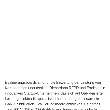
Entfesseln der
Leistung von GaN-
Bauelementen mit
hochleistungsfähiger
isolierter Gate-
Treiber-Steuerung
Evaluierungsboards sind für die Bewertung der Leistung von
Komponenten unerlässlich. Richardson RFPD und Exeling, ein
innovatives Startup-Unternehmen, das sich auf GaN-basierte
Leistungselektronik spezialisiert hat, haben gemeinsam ein
GaN-Halbbrücken-Evaluierungsboard entwickelt. Es enthält
zwei 700 V, 190 mΩ GaN-FETs von Innoscience, isolierte