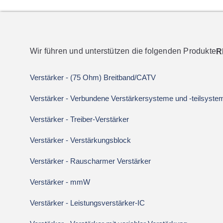
Wir führen und unterstützen die folgenden Produkte
R
Multifunktions-, 
uctors
und Lösungen
Verstärker - (75 Ohm) Breitband/CATV
Skyworks
Verstärker - Verbundene Verstärkersysteme und -teilsyste
 X-Band (7,9-
Multifunktions- und Multi-Chip-Modu
ilitärische
Skyworks reduzieren die Anzahl der B
Verstärker - Treiber-Verstärker
ungen
vereinfachen wichtige Schaltungen in 
igenen 0,25 µM
Anwendungen.
Verstärker - Verstärkungsblock
Von RF-Frontend-Modulen für Divers
Verstärker - Rauscharmer Verstärker
Navigation bis hin zu isolierten Gate-
und Datentransceivern für Power M
Verstärker - mmW
Traktionskontrolle sind diese Produkt
Gehäusen und Qualifikationsstufen erh
Verstärker - Leistungsverstärker-IC