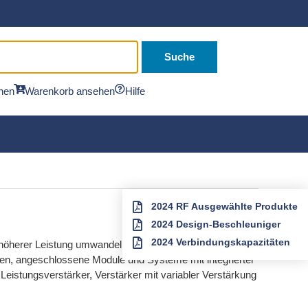
Suche
hen
Warenkorb ansehen
Hilfe
2024 RF Ausgewählte Produkte
2024 Design-Beschleuniger
2024 Verbindungskapazitäten
it höherer Leistung umwandeln. Richardson RFPD
ngen, angeschlossene Module und Systeme mit integrierter
istungsverstärker, Verstärker mit variabler Verstärkung