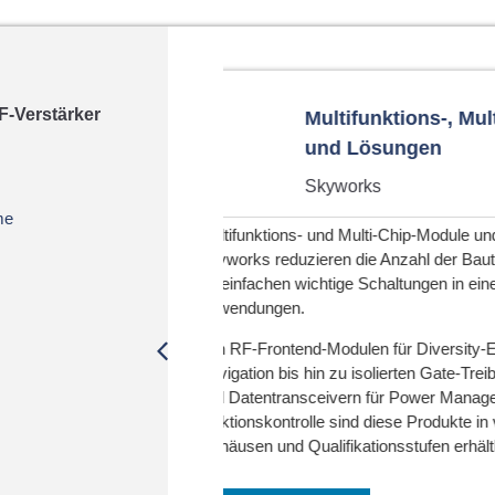
F-Verstärker
Multi-Chip-Module
Ka-Band G
Leistungsv
United Monol
me
le und -Lösungen von
Geräte liefern hohe Leistung,
auteile und
Der firmeneigene United Monol
einer Vielzahl von
Frequenzen bis zu 42 GHz opt
Leistung, hohen PAE-Wert und
ity-Empfänger und
sich ideal für die Übertragun
Treibern, Verstärkern
eignet.
anagement und
e in verschiedenen
Mehr erfahren
ältlich.