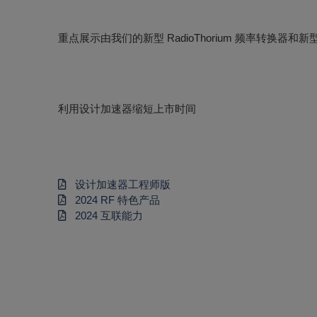
设计加速器工程师版
2024 RF 特色产品
2024 互联能力
我们也是工程师。我们明白这一点。
在我们的展台上，您
射频放大器阵容
我们的射频放大器阵容包括无与伦比的晶体管、IMFE
了解更多