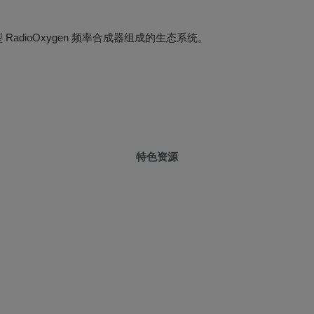
热门话题
将发现由顶级制造商展示的 50 多种创新产品。
我们将竭诚为您服务！
T、MMIC 放大器、模块和托盘的广泛产品组合。
会见专家！
在欧洲微波周期间，您可在 206H 展台与我们的睿查