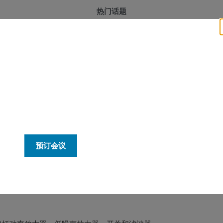
森电子 专家预约会面。
成的模块和系统。
预订会议
包括功率放大器、低噪声放大器、开关和滤波器。
准和定制解决方案。