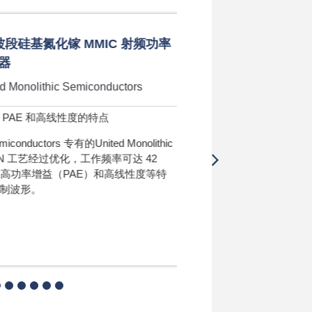
基氮化镓 MMIC 射频功率
GRF2
游击
ithic Semiconductors
和高线性度的特点
GRF2110 是一款
6/6E、小基站、无线
uctors 专有的United Monolithic
射频应用而设计。标准调
 工艺经过优化，工作频率可达 42
的噪声系数、线性度
增益（PAE）和高线性度等特
。
了解更多