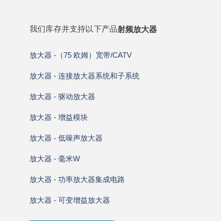
我们库存并支持以下产品
射频放大器
多功能、多芯片模
天工开物
放大器 -（75 欧姆）宽带/CATV
放大器 - 连接放大器系统和子系统
用创新的新型顶
Skyworks 的多功能、多芯片模块
 W 无线电设备
量，简化了各种应用中的基本电路。
放大器 - 驱动放大器
采用恩智浦位于亚
从用于分集接收器和导航的射频前端
专有技术。
放大器 - 增益模块
和牵引控制的隔离栅极驱动器、放大
产品有不同的封装和认证级别。
放大器 - 低噪声放大器
放大器 - 毫米W
了解更多
放大器 - 功率放大器集成电路
放大器 - 可变增益放大器