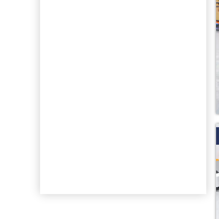
RFPD-
Superkondensator-
Auswahlhilfe
Unser weltweites Team
arbeitet vom Entwurf bis zur
Auslieferung mit den Kunden
von
zusammen.
Jetzt Herunterladen