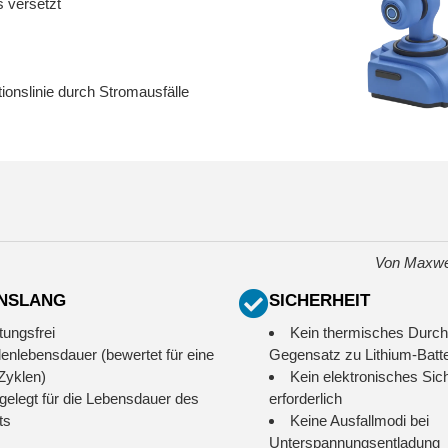
 versetzt
onslinie durch Stromausfälle
Von Maxwe
NSLANG
SICHERHEIT
tungsfrei
Kein thermisches Durc
lenlebensdauer (bewertet für eine
Gegensatz zu Lithium-Batte
 Zyklen)
Kein elektronisches Si
gelegt für die Lebensdauer des
erforderlich
ts
Keine Ausfallmodi bei
Unterspannungsentladung