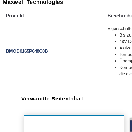
Maxwell Technologies
Produkt
Beschreib
Eigenschaft
Bis zu
48V D
Aktive
BMOD0165P048C0B
Tempe
Übers
Kompak
die di
Inhalt
Verwandte Seiten