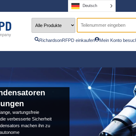
Deutsch
RichardsonRFPD einkaufen
Mein Konto besuc
ondensatoren
dungen
 lange, wartungsfreie
die verbesserte Sicherheit
ndensators machen ihn zu
r autonome