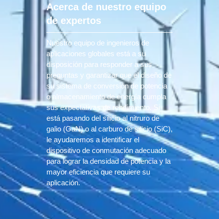
Acerca de nuestro equipo
de expertos
Nuestro equipo de ingenieros de
aplicaciones globales está a su
disposición para responder a sus
preguntas y garantizar que el diseño de
su sistema de conversión de potencia
o almacenamiento de energía cumpla
sus expectativas de rendimiento. Si
está pasando del silicio al nitruro de
galio (GaN) o al carburo de silicio (SiC),
le ayudaremos a identificar el
dispositivo de conmutación adecuado
para lograr la densidad de potencia y la
mayor eficiencia que requiere su
aplicación.