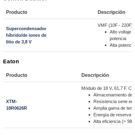
Producto
Descripción
VMF (10F - 220F) 
Supercondensador
Alto voltaje
híbrido/de iones de
potencia
litio de 3,8 V
Alta potencia
Eaton
Producto
Descripción
Módulo de 18 V, 61,7 F. Car
Almacenamiento de en
XTM-
Resistencia serie eq
18R0626R
Amplia gama de temp
Energía de reserva r
Alta eficiencia (> 9