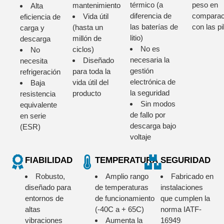
térmico (a
peso en
mantenimiento
Alta
diferencia de
comparac
Vida útil
eficiencia de
las baterías de
con las pi
(hasta un
carga y
litio)
millón de
descarga
No es
ciclos)
No
necesaria la
Diseñado
necesita
gestión
para toda la
refrigeración
electrónica de
vida útil del
Baja
la seguridad
producto
resistencia
Sin modos
equivalente
de fallo por
en serie
descarga bajo
(ESR)
voltaje
FIABILIDAD
TEMPERATURA
SEGURIDAD
Robusto,
Amplio rango
Fabricado en
diseñado para
de temperaturas
instalaciones
entornos de
de funcionamiento
que cumplen la
altas
(-40C a + 65C)
norma IATF-
vibraciones
Aumenta la
16949