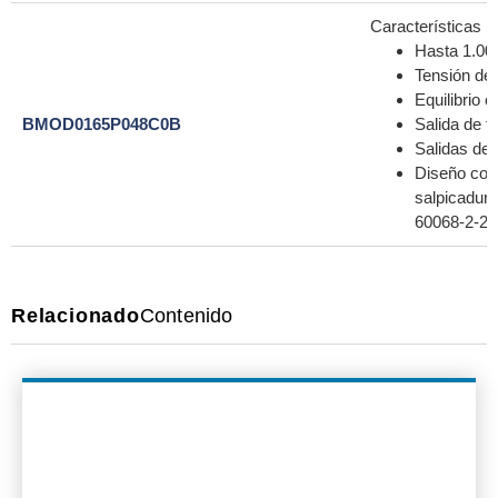
Características
Hasta 1.000
Tensión de
Equilibrio c
BMOD0165P048C0B
Salida de t
Salidas de 
Diseño com
salpicadur
60068-2-27
Relacionado
Contenido